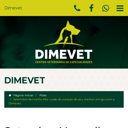
Dimevet
DIMEVET
Página inicial
Posts
Setembro Vermelho Pet: cuide do coração do seu melhor amigo com a
Dimevet