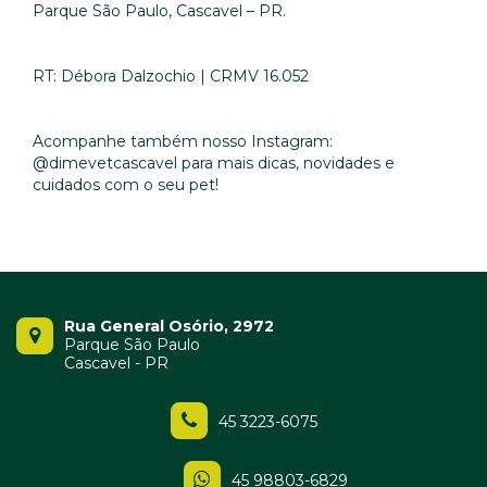
Parque São Paulo, Cascavel – PR.
RT: Débora Dalzochio | CRMV 16.052
Acompanhe também nosso Instagram:
@dimevetcascavel para mais dicas, novidades e
cuidados com o seu pet!
Rua General Osório, 2972
Parque São Paulo
Cascavel - PR
45 3223-6075
45 98803-6829